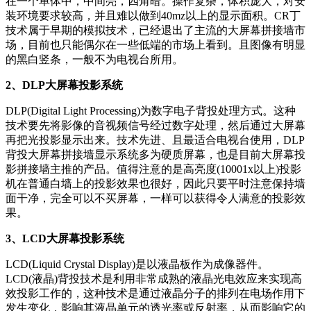
在一个单体中，中间亮，四角暗。操作复杂，体积庞大，对安
装环境要求较高，并且难以做到40mz以上的显示面积。CR丁
技术属于早期的模拟技术，已经退出了主流的大屏幕拼接墙市
场，目前也只能偶尔在一些低端的市场上看到。且图像有明显
的黑白竖条，一般不为电视台所用。
2、DLP大屏幕投影系统
DLP(Digital Light Processing)为数字电子背投处理方式。这种
技术要先将影像的音视频信号经过数字处理，然后通过大屏幕
再把光投影显示出来。技术先进、且最适合电视台使用，DLP
背投大屏幕拼接墙显示系统多为硬质屏幕，也是目前大屏幕投
影拼接墙主推的产品。值得注意的是高亮度(10001x以上)投影
机在普通白墙上的投影效果也很好，因此只要平时注意保持墙
面干净，完全可以不买屏幕，一样可以获得令人满意的投影效
果。
3、LCD大屏幕投影系统
LCD(Liquid Crystal Display)是以液晶板作为成像器件。
LCD(液晶)背投技术是利用非常成熟的液晶光电效应来实现高
效投影工作的，这种技术是通过液晶分子的排列在电场作用下
发生变化，影响其液晶单元的透光率或反射率，从而影响它的