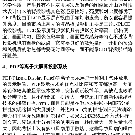
光学性质，产生具有不同灰度层次及颜色的图像因此由这种技
术设计出来的背投影机其色彩还原性好，亮度和对比度都优于
CRT背投由于LCD显示屏背投由于靠灯泡发光，所以很容易提
升亮度。目前市场上常见的液晶板投影机主要是三片式PLCD
的投影机。LCD显示屏背投影机具有投影分辨率高、价格便
宜、画面均匀、图像色彩丰富，画面层次感好等特点不过该背
投影机也有自身的缺点，它需要良好的散热条件，开机的预热
和关机后的散热都需要花时间等待，而不能像CRT背投那样随
开随关。
4、PDP等离子大屏幕投影系统
PDP(Plasma Display Panel)等离子显示屏是一种利用气体放电
的显示装置。PDP显示技术的优点对比度和亮度都较高，大屏
幕箱体较其他显示技术要薄，安装调试较简单。其缺点也较明
显分辨率低，且不能叠加；拼缝大，即使采用了最新边缘结构
技术的拼缝也有3mm，而且只能是在做2×2拼接时中间部分的
拼缝实现这样的大屏拼接，外边框5cm宽的拼缝仍旧无法消除I
寿命和平均无故障时间都很短，如果以24X365工作方式运行
则会更加缩短其十分有限的使用寿命；耗电量大，发热量也很
大，因此背板上装有多组风扇用于散热，这样导致风扇的噪声
也较大。不适合运用在需要以24365这种工作方式运行的监控